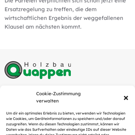
Die Parteien verpflichten sich schon jetzt eine
Ersatzregelung zu treffen, die dem
wirtschaftlichen Ergebnis der weggefallenen
Klausel am nächsten kommt.
Quappen Holzbau GmbH
Cookie-Zustimmung
Industriestraße 6
verwalten
49751 Sögel
Um dir ein optimales Erlebnis zu bieten, verwenden wir Technologien
wie Cookies, um Geräteinformationen zu speichern und/oder darauf
Tel.:
05952 / 9311-0
zuzugreifen. Wenn du diesen Technologien zustimmst, können wir
E-Mail:
info@quappen-holzbau.de
Daten wie das Surfverhalten oder eindeutige IDs auf dieser Website
verarbeiten. Wenn du deine Zustimmung nicht erteilst oder