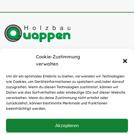
Quappen Holzbau GmbH
Cookie-Zustimmung
Industriestraße 6
verwalten
49751 Sögel
Um dir ein optimales Erlebnis zu bieten, verwenden wir Technologien
wie Cookies, um Geräteinformationen zu speichern und/oder darauf
Tel.:
05952 / 9311-0
zuzugreifen. Wenn du diesen Technologien zustimmst, können wir
E-Mail:
info@quappen-holzbau.de
Daten wie das Surfverhalten oder eindeutige IDs auf dieser Website
verarbeiten. Wenn du deine Zustimmung nicht erteilst oder
zurückziehst, können bestimmte Merkmale und Funktionen
beeinträchtigt werden.
Social Media
Akzeptieren