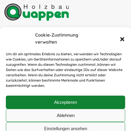
Quappen Holzbau GmbH
Cookie-Zustimmung
Industriestraße 6
verwalten
49751 Sögel
Um dir ein optimales Erlebnis zu bieten, verwenden wir Technologien
wie Cookies, um Geräteinformationen zu speichern und/oder darauf
Tel.:
05952 / 9311-0
zuzugreifen. Wenn du diesen Technologien zustimmst, können wir
E-Mail:
info@quappen-holzbau.de
Daten wie das Surfverhalten oder eindeutige IDs auf dieser Website
verarbeiten. Wenn du deine Zustimmung nicht erteilst oder
zurückziehst, können bestimmte Merkmale und Funktionen
beeinträchtigt werden.
Social Media
Akzeptieren
Ablehnen
Copyright © Quappen Holzbau GmbH
Einstellungen ansehen
Datenschutz
|
Impressum
|
AGB's