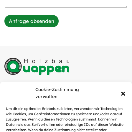
Anfrage absenden
Quappen Holzbau GmbH
Cookie-Zustimmung
Industriestraße 6
verwalten
49751 Sögel
Um dir ein optimales Erlebnis zu bieten, verwenden wir Technologien
wie Cookies, um Geräteinformationen zu speichern und/oder darauf
Tel.:
05952 / 9311-0
zuzugreifen. Wenn du diesen Technologien zustimmst, können wir
E-Mail:
info@quappen-holzbau.de
Daten wie das Surfverhalten oder eindeutige IDs auf dieser Website
verarbeiten. Wenn du deine Zustimmung nicht erteilst oder