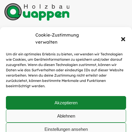
Quappen Holzbau GmbH
Cookie-Zustimmung
Industriestraße 6
verwalten
49751 Sögel
Um dir ein optimales Erlebnis zu bieten, verwenden wir Technologien
wie Cookies, um Geräteinformationen zu speichern und/oder darauf
Tel.:
05952 / 9311-0
zuzugreifen. Wenn du diesen Technologien zustimmst, können wir
E-Mail:
info@quappen-holzbau.de
Daten wie das Surfverhalten oder eindeutige IDs auf dieser Website
verarbeiten. Wenn du deine Zustimmung nicht erteilst oder
zurückziehst, können bestimmte Merkmale und Funktionen
beeinträchtigt werden.
Social Media
Akzeptieren
Ablehnen
Copyright © Quappen Holzbau GmbH
Einstellungen ansehen
Datenschutz
|
Impressum
|
AGB's