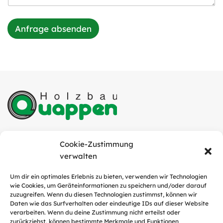
Anfrage absenden
Quappen Holzbau GmbH
Cookie-Zustimmung
Industriestraße 6
verwalten
49751 Sögel
Um dir ein optimales Erlebnis zu bieten, verwenden wir Technologien
wie Cookies, um Geräteinformationen zu speichern und/oder darauf
Tel.:
05952 / 9311-0
zuzugreifen. Wenn du diesen Technologien zustimmst, können wir
E-Mail:
info@quappen-holzbau.de
Daten wie das Surfverhalten oder eindeutige IDs auf dieser Website
verarbeiten. Wenn du deine Zustimmung nicht erteilst oder
zurückziehst, können bestimmte Merkmale und Funktionen