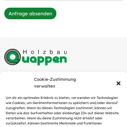
Anfrage absenden
Quappen Holzbau GmbH
Cookie-Zustimmung
Industriestraße 6
verwalten
49751 Sögel
Um dir ein optimales Erlebnis zu bieten, verwenden wir Technologien
wie Cookies, um Geräteinformationen zu speichern und/oder darauf
Tel.:
05952 / 9311-0
zuzugreifen. Wenn du diesen Technologien zustimmst, können wir
E-Mail:
info@quappen-holzbau.de
Daten wie das Surfverhalten oder eindeutige IDs auf dieser Website
verarbeiten. Wenn du deine Zustimmung nicht erteilst oder
zurückziehst, können bestimmte Merkmale und Funktionen