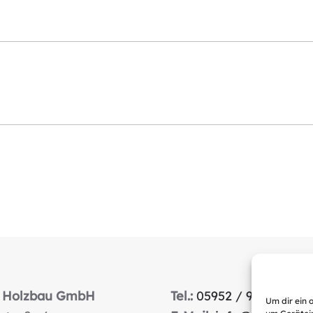
 Holzbau GmbH
Tel.:
05952 / 9311-0
Um dir ein 